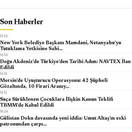
Son Haberler
10:52
New York Belediye Başkanı Mamdani, Netanyahu’yu
Tutuklama Yetkisine Sahi…
10:50
Doğu Akdeniz’de Türkiye’den Tarihi Adım: NAVTEX İlan
Edildi
14:13
Mersin’de Uyuşturucu Operasyonu: 42 Şüpheli
Gözaltında, 10 Firari Aranıy…
14:12
Suça Sürüklenen Çocuklara İlişkin Kanun Teklifi
TBMM’de Kabul Edildi
16:24
Gülistan Doku davasında yeni iddia: Umut Altaş’ın eski
patronundan çarpı…