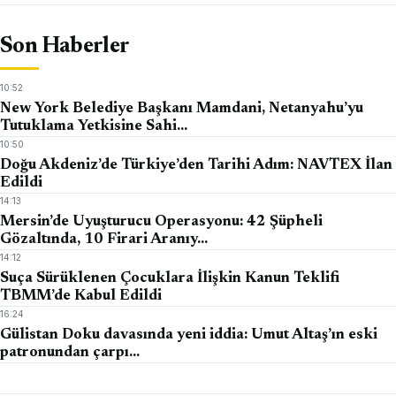
Son Haberler
10:52
New York Belediye Başkanı Mamdani, Netanyahu’yu
Tutuklama Yetkisine Sahi…
10:50
Doğu Akdeniz’de Türkiye’den Tarihi Adım: NAVTEX İlan
Edildi
14:13
Mersin’de Uyuşturucu Operasyonu: 42 Şüpheli
Gözaltında, 10 Firari Aranıy…
14:12
Suça Sürüklenen Çocuklara İlişkin Kanun Teklifi
TBMM’de Kabul Edildi
16:24
Gülistan Doku davasında yeni iddia: Umut Altaş’ın eski
patronundan çarpı…