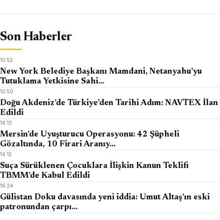
Son Haberler
10:52
New York Belediye Başkanı Mamdani, Netanyahu’yu
Tutuklama Yetkisine Sahi…
10:50
Doğu Akdeniz’de Türkiye’den Tarihi Adım: NAVTEX İlan
Edildi
14:13
Mersin’de Uyuşturucu Operasyonu: 42 Şüpheli
Gözaltında, 10 Firari Aranıy…
14:12
Suça Sürüklenen Çocuklara İlişkin Kanun Teklifi
TBMM’de Kabul Edildi
16:24
Gülistan Doku davasında yeni iddia: Umut Altaş’ın eski
patronundan çarpı…