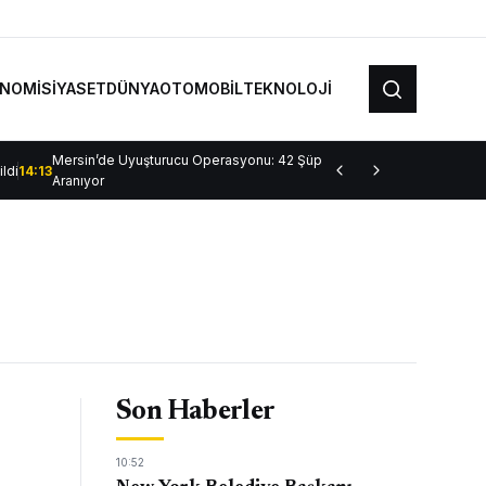
NOMİ
SİYASET
DÜNYA
OTOMOBİL
TEKNOLOJİ
Aramayı
aç
Mersin’de Uyuşturucu Operasyonu: 42 Şüpheli Gözaltında, 10 Firari
ldi
14:13
Aranıyor
Son Haberler
10:52