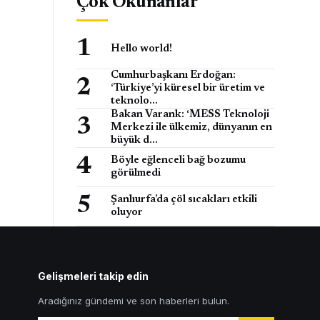
Çok Okunanlar
Hello world!
Cumhurbaşkanı Erdoğan:
‘Türkiye’yi küresel bir üretim ve
teknolo…
Bakan Varank: ‘MESS Teknoloji
Merkezi ile ülkemiz, dünyanın en
büyük d…
Böyle eğlenceli bağ bozumu
görülmedi
Şanlıurfa’da çöl sıcakları etkili
oluyor
Gelişmeleri takip edin
Aradığınız gündemi ve son haberleri bulun.