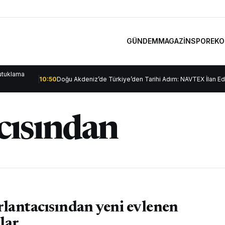
GÜNDEM
MAGAZİN
SPOR
EKO
utuklama
10:50
Doğu Akdeniz’de Türkiye’den Tarihi Adım: NAVTEX İlan Edi
cısından
rlantacısından yeni evlenen
ılar