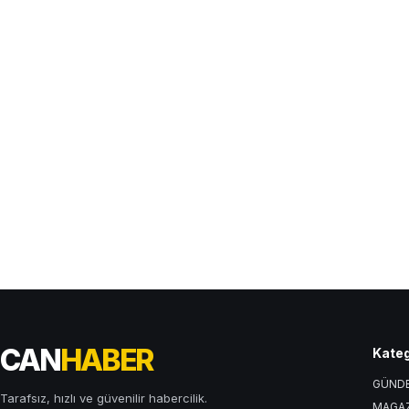
CAN
HABER
Kateg
GÜND
Tarafsız, hızlı ve güvenilir habercilik.
MAGA