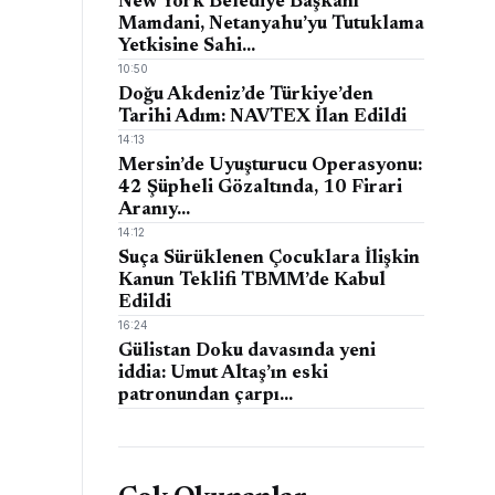
New York Belediye Başkanı
Mamdani, Netanyahu’yu Tutuklama
Yetkisine Sahi…
10:50
Doğu Akdeniz’de Türkiye’den
Tarihi Adım: NAVTEX İlan Edildi
14:13
Mersin’de Uyuşturucu Operasyonu:
42 Şüpheli Gözaltında, 10 Firari
Aranıy…
14:12
Suça Sürüklenen Çocuklara İlişkin
Kanun Teklifi TBMM’de Kabul
Edildi
16:24
Gülistan Doku davasında yeni
iddia: Umut Altaş’ın eski
patronundan çarpı…