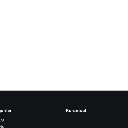
oriler
Kurumsal
EM
ZİN