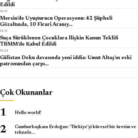
Edildi
14:13
Mersin’de Uyuşturucu Operasyonu: 42 Şüpheli
Gözaltında, 10 Firari Aranıy…
14:12
Suça Sürüklenen Çocuklara İlişkin Kanun Teklifi
TBMM’de Kabul Edildi
16:24
Gülistan Doku davasında yeni iddia: Umut Altaş’ın eski
patronundan çarpı…
Çok Okunanlar
Hello world!
Cumhurbaşkanı Erdoğan: ‘Türkiye’yi küresel bir üretim ve
teknolo…