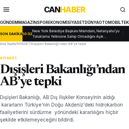
İçeriğe
CAN
HABER
geç
Menüyü
Ar
aç
aç
GÜNDEM
MAGAZİN
SPOR
EKONOMİ
SİYASET
DÜNYA
OTOMOBİL
TEK
New York Belediye Başkanı Mamdani, Netanyahu’yu
SON DAKİKA
10:52
10
Tutuklama Yetkisine Sahip Olmadığını Açık…
Ana Sayfa
/
SİYASET
/
Dışişleri Bakanlığı’ndan AB’ye tepki
SİYASET
Dışişleri Bakanlığı’ndan
AB’ye tepki
Dışişleri Bakanlığı, AB Dış İlişkiler Konseyinin aldığı
kararların Türkiye'nin Doğu Akdeniz'deki hidrokarbon
faaliyetlerini sürdürme yönündeki kararlılığını hiçbir
şekilde etkilemeyeceğini bildirdi.